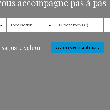
 vous accompagne pas à pas
Localisation
Budget max (€)
S
 sa juste valeur
Estimez dès maintenant