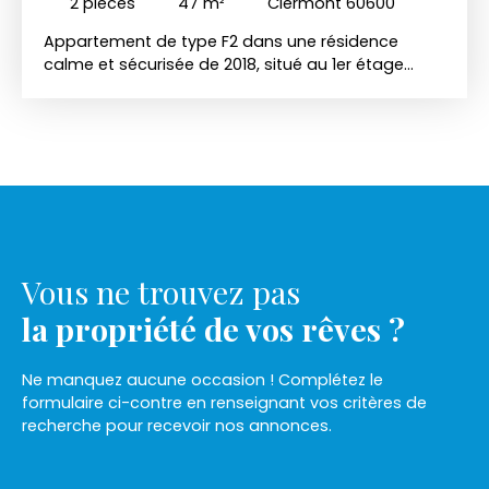
2
pièces
47
m²
Clermont 60600
Appartement de type F2 dans une résidence
calme et sécurisée de 2018, situé au 1er étage
d'une résidence comprenant : entrée, séjour très
lumineux avec coin cuisine ouvert aménagé et
équipé, une chambre, salle d'eau avec WC. ~2
places de parking privatives. Chauffage central
Gaz de ville, électricité et eau individuels~Libre à
partir du 26/08/2026. Loyer : 730 € HC + 20 €
(entretien pompe de relevage et électricité des
communs ) soit 750 € CC. Dépôt de garantie :
730 € . Frais d'agence Locataire / Bailleur : 517 €
Vous ne trouvez pas
chacun dont 141 € d'état des lieux€. Merci de
constituer un dossier avant toute visite
la propriété de vos rêves ?
(Assurance GLI ou VISALE Accepté).
Ne manquez aucune occasion ! Complétez le
formulaire ci-contre en renseignant vos critères de
recherche pour recevoir nos annonces.