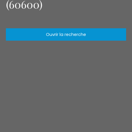
(60600)
Ouvrir la recherche
Type d'offre
Location
Type de bien
Appartement
Localisation
Clermont (60600)
Loyer max (€/mois)
Surface min (m²)