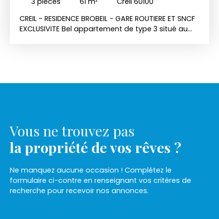
3
pièces
61
m²
Creil 60100
CREIL - RESIDENCE BROBEIL - GARE ROUTIERE ET SNCF
EXCLUSIVITE Bel appartement de type 3 situé au
deuxième étage d'une résidence sécurisée;
comprenant : Entrée, placard, WC indépendant,
cuisine indépendante aménagée, séjour, deux
chambres, salle de bains. Double vitrage.
Chauffage individuel électrique. Eau chaude par
chaudière gaz. Actuellement loué 750 euros /
mois hors charges. L'appartement peut être
vendu libre de tout occupant si besoin. Charges
trimestriels de copropriété : 473 euros
Vous ne trouvez pas
comprenant les charges communes générales, et
eau froide. Cédric PARMIER Agent commercial en
la propriété de vos rêves ?
immobilier RSAC BEAUVAIS 81354841 105 000 EUROS
FAI. Tél: 0660265520
Ne manquez aucune occasion ! Complétez le
formulaire ci-contre en renseignant vos critères de
recherche pour recevoir nos annonces.