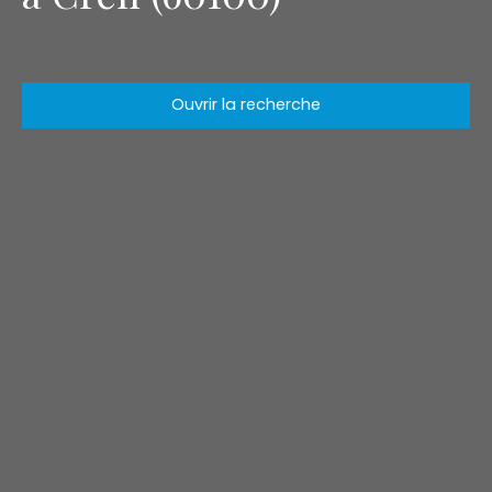
Ouvrir la recherche
Type d'offre
Vente
Type de bien
Appartement
Localisation
Creil (60100)
Budget max (€)
Surface min (m²)