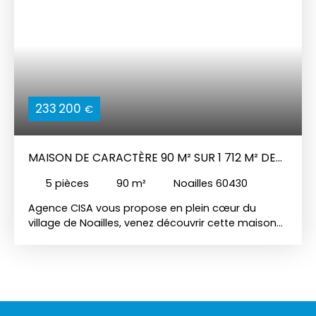
233 200
€
MAISON DE CARACTÈRE 90 M² SUR 1 712 M² DE
TERRAIN AVEC ENTREPÔT 170 M²
5
pièces
90
m²
Noailles 60430
Agence CISA vous propose en plein cœur du
village de Noailles, venez découvrir cette maison
pleine de cachet et de potentiel, idéale aussi bien
pour un projet familial que pour une activité
professionnelle. Au rez-de-chaussée, la maison
s'articule autour d'une entrée lumineuse donnant
sur un séjour et une salle à manger. La cuisine,
ouvre directement sur l'extérieur — parfait pour