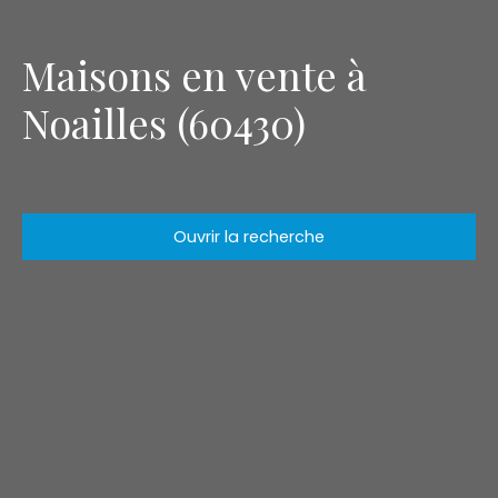
Maisons en vente à
Noailles (60430)
Ouvrir la recherche
Type d'offre
Vente
Type de bien
Maison
Localisation
Noailles (60430)
Budget max (€)