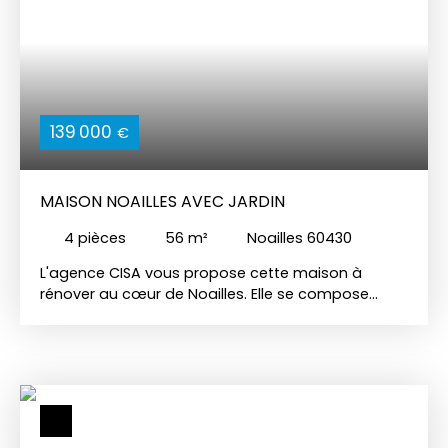
139 000
€
MAISON NOAILLES AVEC JARDIN
4
pièces
56
m²
Noailles 60430
L'agence CISA vous propose cette maison à
rénover au cœur de Noailles. Elle se compose
d'une entrée par SAS, une cuisine, un Wc, une
chambre et un séjour. Au premier une salle d'eau
avec Wc, une chambre et un bureau. Maison
édifiée sur cave totale. Terrain d'environ 340 m2
avec accès véhicules. Travaux intérieur à prévoir.