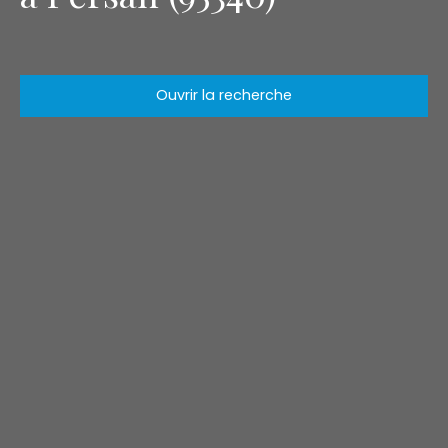
Ouvrir la recherche
Type d'offre
Vente
Type de bien
Appartement
Localisation
Persan (95340)
Budget max (€)
Surface min (m²)