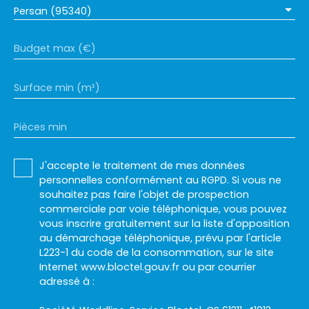
d'un cadre résidentiel calme tout en restant
Persan (95340)
proche des commodités, commerces et axes de
circulation vers la vallée de l'Oise et l'Île-de-
France. Charges de copropriété de 220 € par
Budget max (€)
mois, taxe foncière de 1 200 € par an, au sein
d'une copropriété de 70 lots sans procédure en
Surface min (m²)
cours. Bien libre de toute occupation. Honoraires à
la charge du vendeur. Pour toute visite ou
renseignement complémentaire, contactez CISA
Pièces min
Verneuil au 03 44 55 33 39 ou Yoann Henry au 06
61 34 67 15.
J'accepte le traitement de mes données
personnelles conformément au RGPD. Si vous ne
souhaitez pas faire l'objet de prospection
commerciale par voie téléphonique, vous pouvez
vous inscrire gratuitement sur la liste d'opposition
au démarchage téléphonique, prévu par l'article
L223-1 du code de la consommation, sur le site
Internet www.bloctel.gouv.fr ou par courrier
adressé à :