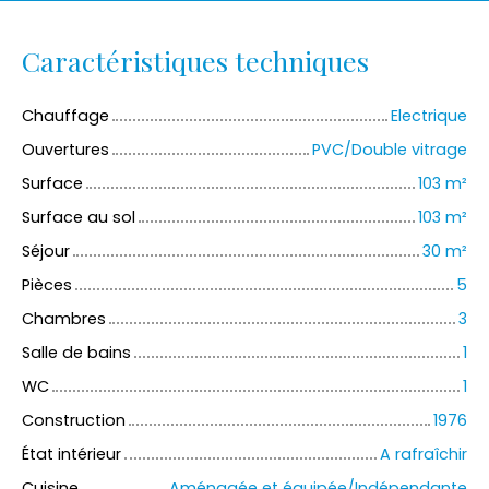
Caractéristiques techniques
Chauffage
Electrique
Ouvertures
PVC/Double vitrage
Surface
103
m²
Surface au sol
103
m²
Séjour
30
m²
Pièces
5
Chambres
3
Salle de bains
1
WC
1
Construction
1976
État intérieur
A rafraîchir
Cuisine
Aménagée et équipée/Indépendante