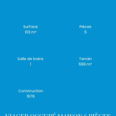
Surface
Pièces
103
m²
5
Salle de bains
Terrain
1
699
m²
Construction
1976
VIAGER OCCUPÉ MAISON 6 PIÈCES