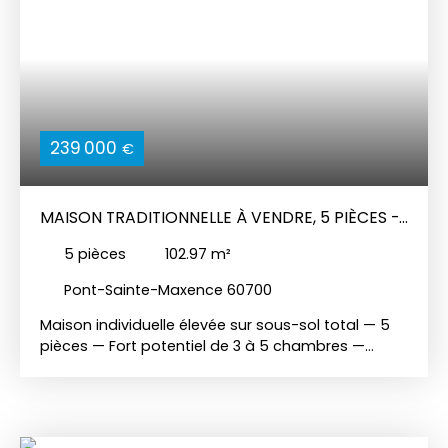
239 000
€
MAISON TRADITIONNELLE À VENDRE, 5 PIÈCES -
PONT-SAINTE-MAXENCE 60700
5
pièces
102.97
m²
Pont-Sainte-Maxence 60700
Maison individuelle élevée sur sous-sol total — 5
pièces — Fort potentiel de 3 à 5 chambres —
Pontpoint L'agence CISA vous propose en
exclusivité cette charmante maison individuelle
totalement indépendante, parfaitement
entretenue et saine, située sur la commune