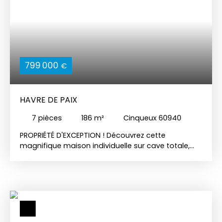
799 000
€
HAVRE DE PAIX
7
pièces
186
m²
Cinqueux 60940
PROPRIÉTÉ D'EXCEPTION ! Découvrez cette
magnifique maison individuelle sur cave totale,
idéale pour une famille. Située dans un quartier
très calme en bord de forêt, cette propriété offre
un cadre de vie agréable et spacieux. Avec
presque 10 hectares de terrain, dont 2 hectares de
pâtures, cette propriété est un véritable havre de
paix, parfaitement adaptée aux amoureux de la
nature et des chevaux. La maison principale