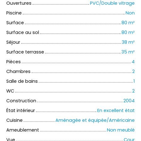
Ouvertures
PVC/Double vitrage
Piscine
Non
Surface
80
m²
Surface au sol
80
m²
Séjour
38
m²
Surface terrasse
35
m²
Pièces
4
Chambres
2
Salle de bains
1
WC
2
Construction
2004
État intérieur
En excellent état
Cuisine
Aménagée et équipée/Américaine
Ameublement
Non meublé
Vue
Cour