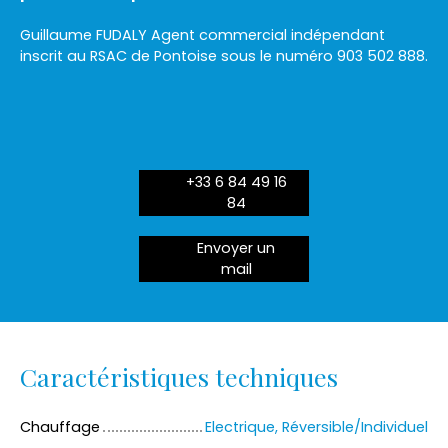
Guillaume FUDALY Agent commercial indépendant
inscrit au RSAC de Pontoise sous le numéro 903 502 888.
+33 6 84 49 16
84
Envoyer un
mail
Caractéristiques techniques
Chauffage
Electrique, Réversible/Individuel