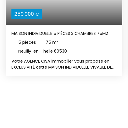
259 900
€
MAISON INDIVIDUELLE 5 PIÈCES 3 CHAMBRES 75M2
5
pièces
75
m²
Neuilly-en-Thelle 60530
Votre AGENCE CISA immobilier vous propose en
EXCLUSIVITÉ cette MAISON INDIVIDUELLE VIVABLE DE
PLAIN-PIED 5 PIÈCES 3 CHAMBRES de 75m2 au sol
entièrement rénovée en 2025 ! Vous trouverez au
rez-de-chaussée, un séjour double avec poêle à
granulés, cuisine ouverte équipée et aménagée,
deux chambres, une salle d'eau et un WC séparé.
A l'étage une chambre d'enfant ou bureau. Au
sous-sol : un garage, une buanderie et une
chambre d'ami. Les plus : Panneaux solaires /
Pompe à chaleur / Ballon thermodynamique /
Fenêtres PVC double vitrage / Volets roulants