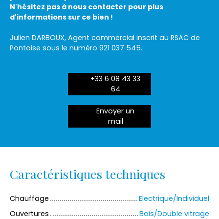
N'hésitez pas à nous contacter pour plus
d'informations sur ce bien !
Julien DARBOUX, Agent commercial inscrit au RSAC de
Pontoise sous le numéro 921 037 545.
+33 6 08 43 33
64
Envoyer un
mail
Caractéristiques techniques
Chauffage
Electrique/Individuel
Ouvertures
Bois/Double vitrage