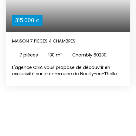
315 000
€
MAISON 7 PIÈCES 4 CHAMBRES
7
pièces
130
m²
Chambly 60230
L'agence CISA vous propose de découvrir en
exclusivité sur la commune de Neuilly-en-Thelle
cette maison familiale édifiée sur un terrain de
plus de 500 m2. Elle comprend au rez-de-
chaussée une entrée avec placards, une cuisine
aménagée et équipée, un séjour avec cheminée
de plus de 42 m2 avec accès véranda, un Wc,
deux chambres et une salle d'eau. Au premier
deux chambres. Du point de vu extérieur la
propriété est entièrement indépendante et sans
vis à vis incluant également un garage avec un