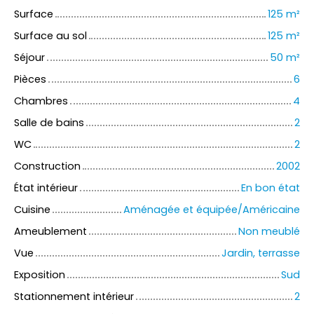
Surface
125
m²
Surface au sol
125
m²
Séjour
50
m²
Pièces
6
Chambres
4
Salle de bains
2
WC
2
Construction
2002
État intérieur
En bon état
Cuisine
Aménagée et équipée/Américaine
Ameublement
Non meublé
Vue
Jardin, terrasse
Exposition
Sud
Stationnement intérieur
2