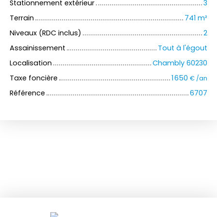
Stationnement extérieur
3
Terrain
741
m²
Niveaux (RDC inclus)
2
Assainissement
Tout à l'égout
Localisation
Chambly 60230
Taxe foncière
1 650
€ /an
Référence
6707