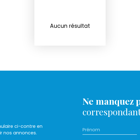
Aucun résultat
Ne manquez p
correspondant 
laire ci-contre en
Prénom
ir nos annonces.