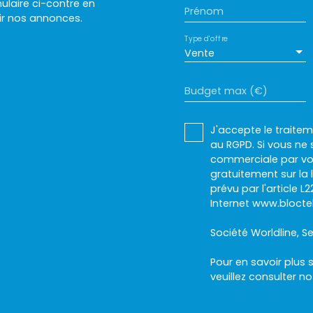
laire ci-contre en
Prénom
ir nos annonces.
Type d'offre
Vente
Budget max (€)
J'accepte le trait
au RGPD. Si vous ne 
commerciale par voi
gratuitement sur la
prévu par l'article 
Internet www.bloctel
Société Worldline, Se
Pour en savoir plus 
veuillez consulter n