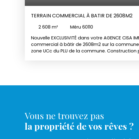
TERRAIN COMMERCIAL À BATIR DE 2608M2
2 608
m²
Méru 60110
Nouvelle EXCLUSIVITÉ dans votre AGENCE CISA IMM
commercial à bâtir de 2608m2 sur la commune 
zone UCc du PLU de la commune. Construction 
d'emprise au sol et 9 mètres au faitage. Pour p
n'hésitez pas à nous contacter ! Nos partenaire
également à votre disposition pour vous obtenir
pour votre acquisition. Guillaume FUDALY Agen
indépendant inscrit au RSAC de Pontoise sous l
Vous ne trouvez pas
la propriété de vos rêves ?