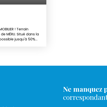
OBILIER ! Terrain
de MÉRU. Situé dans la
possible jusqu'à 50%
lus d'informations
s financiers sont
 des taux attractifs
t commercial
e numéro 903 502 888.
Ne manquez p
correspondant 