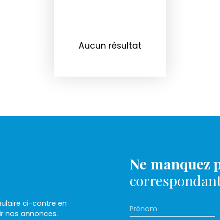
Aucun résultat
Ne manquez p
correspondant 
laire ci-contre en
Prénom
ir nos annonces.