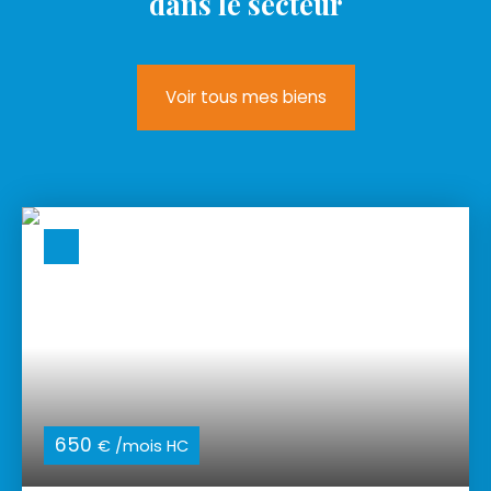
dans le secteur
Voir tous mes biens
650
€ /mois HC