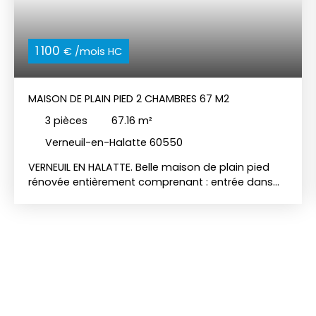
1 100
€ /mois HC
MAISON DE PLAIN PIED 2 CHAMBRES 67 M2
3
pièces
67.16
m²
Verneuil-en-Halatte 60550
VERNEUIL EN HALATTE. Belle maison de plain pied
rénovée entièrement comprenant : entrée dans
séjour avec accès terrasse, cuisine ouverte
aménagée et semi-équipée (plaque
vitrocéramique, hotte et four), couloir, salle de
bains aménagée avec wc, deux chambres,
placard. 2 places de parking privatives. Chauffage
central Gaz de Ville. Tout à l'égout raccordé. Libre
le 6 août 2026. Loyer : 1100 € / mois. Taxe d'ordures
ménagères demandée une fois par an sur
justificatif. Dépôt de garantie : 1. 100 €. Frais