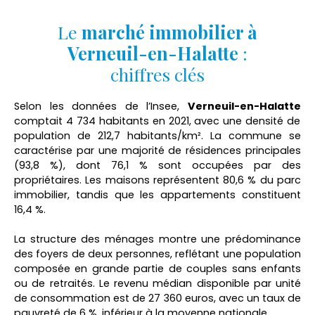
d'agence Locataire/Bailleur : 738 € chacun dont
Le
marché immobilier à
201 € de frais d'état des lieux. Avant toute visite,
merci de constituer votre dossier et nous l'envoyer
Verneuil-en-Halatte
:
sur fleurines@cisa60. fr en indiquant vos
chiffres clés
coordonnées et disponibilités. Le bailleur
contracte une assurance loyers impayés ou
demande une assurance VISALE.
Selon les données de l’Insee,
Verneuil-en-Halatte
comptait 4 734 habitants en 2021, avec une densité de
population de 212,7 habitants/km².
La commune se
caractérise par une majorité de résidences principales
(93,8 %), dont 76,1 % sont occupées par des
propriétaires.
Les maisons représentent 80,6 % du parc
immobilier, tandis que les appartements constituent
16,4 %.
La structure des ménages montre une prédominance
des foyers de deux personnes, reflétant une population
composée en grande partie de couples sans enfants
ou de retraités.
Le revenu médian disponible par unité
de consommation est de 27 360 euros, avec un taux de
pauvreté de 6 %, inférieur à la moyenne nationale
.