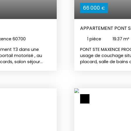
66 000
€
APPARTEMENT PONT STE
xence 60700
1
pièce
19.37
m²
tement T3 dans une
PONT STE MAXENCE PROCH
ortail motorisé , au
usage de couchage sit
ards, salon séjour
placard, salle de bains
 à l'extérieur, deux
cuisine ouverte, mezzan
nt. A l'extérieur vous
foncière. 40€ annuel d
f de 96 m2, sans vis-à-
individuel. Situé sur l'a
tionnement privative
 Charges de copropriété
etien de la copropriété,