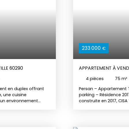
233 000
€
ILLE 60290
APPARTEMENT À VENDR
0
4
pièces
75
m²
ent en duplex offrant
Persan – Appartement T
, une cuisine
parking – Résidence 201
ns un environnement
construite en 2017, CISA
al pour une famille ou
appartement traversant
premier étage sur trois
baigné de lumière grâce
cuisine américaine ent