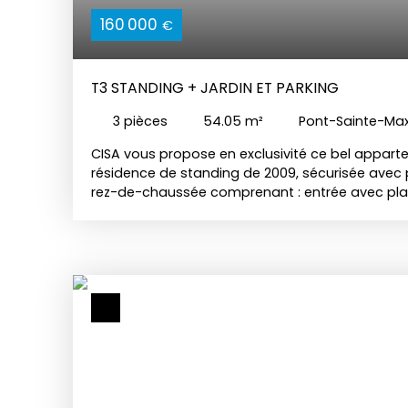
160 000
€
T3 STANDING + JARDIN ET PARKING
3
pièces
54.05
m²
Pont-Sainte-Ma
CISA vous propose en exclusivité ce bel appar
résidence de standing de 2009, sécurisée avec p
rez-de-chaussée comprenant : entrée avec plac
ouvert sur cuisine aménagée/équipée avec accès
chambres, une salle de bains et un wc indépenda
profiterai d'une terrasse avec son jardin privati
vis, pour profiter des beaux jours. Place de sta
dans la résidence privée. Taxe foncière : 944€.
: 200€/ trimestre comprenant eau froide et entr
chauffage individuel.