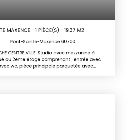
 MAXENCE - 1 PIÈCE(S) - 19.37 M2
Pont-Sainte-Maxence 60700
E CENTRE VILLE. Studio avec mezzanine à
ué au 2ème étage comprenant : entrée avec
 avec wc, pièce principale parquetée avec
ine. Petite copropriété bénévole. 585€ de taxe
e charges de copropriété. Chauffage et eau
venue jean jaurès ; côté Fleurines.