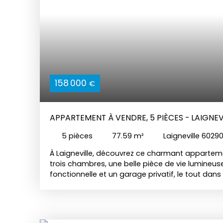
158 000
€
APPARTEMENT À VENDRE, 5 PIÈCES - LAIGNEV
5
pièces
77.59
m²
Laigneville 6029
À Laigneville, découvrez ce charmant appartem
trois chambres, une belle pièce de vie lumineuse
fonctionnelle et un garage privatif, le tout da
calme et agréable, proche des commodités, idé
un projet de vie confortable.