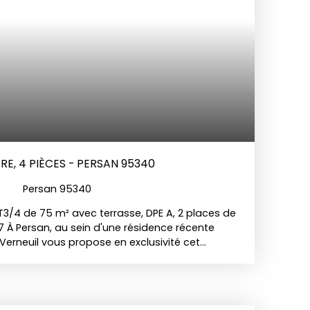
E, 4 PIÈCES - PERSAN 95340
Persan 95340
3/4 de 75 m² avec terrasse, DPE A, 2 places de
7 À Persan, au sein d'une résidence récente
 Verneuil vous propose en exclusivité cet
 de 75 m² habitables, idéalement situé au
. Le bien se compose d'un vaste séjour de 30 m²
 à son exposition est-ouest, prolongé par une
ièrement aménagée et équipée. Deux chambres,