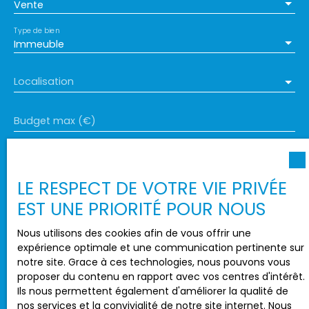
Vente
Type de bien
Immeuble
Localisation
Budget max (€)
Surface min (m²)
LE RESPECT DE VOTRE VIE PRIVÉE
J'accepte le traitement de mes données
EST UNE PRIORITÉ POUR NOUS
personnelles conformément au RGPD. Si vous ne
souhaitez pas faire l'objet de prospection
Nous utilisons des cookies afin de vous offrir une
commerciale par voie téléphonique, vous pouvez
expérience optimale et une communication pertinente sur
vous inscrire gratuitement sur la liste d'opposition
notre site. Grace à ces technologies, nous pouvons vous
au démarchage téléphonique, prévu par l'article
proposer du contenu en rapport avec vos centres d'intérêt.
L223-1 du code de la consommation, sur le site
Ils nous permettent également d'améliorer la qualité de
Internet www.bloctel.gouv.fr ou par courrier
nos services et la convivialité de notre site internet. Nous