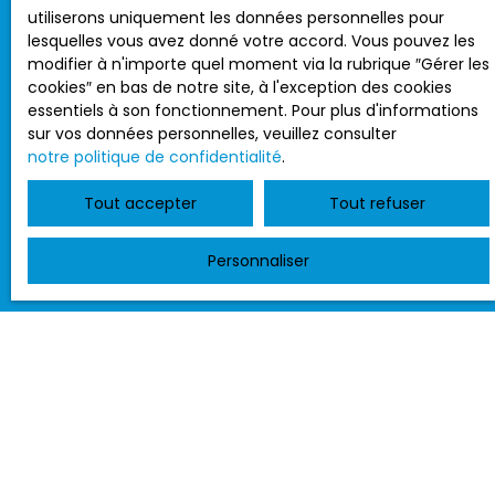
adressé à :
utiliserons uniquement les données personnelles pour
lesquelles vous avez donné votre accord. Vous pouvez les
Société Worldline, Service Bloctel, CS 61311, 41013
modifier à n'importe quel moment via la rubrique ″Gérer les
BLOIS CEDEX.
cookies″ en bas de notre site, à l'exception des cookies
essentiels à son fonctionnement. Pour plus d'informations
Pour en savoir plus sur le traitement de vos
sur vos données personnelles, veuillez consulter
données personnelles, veuillez consulter notre
notre politique de confidentialité
.
politique de confidentialité
.
Tout accepter
Tout refuser
Personnaliser
Recevoir des annonces