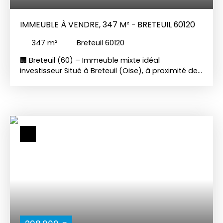
revenu locatif stable dans un secteur dynamique.
IMMEUBLE À VENDRE, 347 M² - BRETEUIL 60120
347
m²
Breteuil 60120
🏢 Breteuil (60) – Immeuble mixte idéal
investisseur Situé à Breteuil (Oise), à proximité de
Paillart, Esquennoy, Vendeuil-Caply et à environ 30
min de Beauvais, cet immeuble offre un fort
potentiel pour un projet locatif, commercial ou
mixte. 🔹 Partie commerciale (RDC) Local
commercial actuellement exploité en
restaurantCuisineWC➡️ Local vendu libre de toute
occupation, idéal pour commerce, restauration,
profession libérale ou transformation en
logement (selon projet et autorisations). 🔹 Partie
habitationÀ l’étage : 4 chambresSalle de bainsAu
deuxième étage : 2 chambres supplémentaires➡️
Configuration idéale pour logement familial,
colocation, division locative ou habitation liée à
l’activité du rez-de-chaussée. 🔹 Dépendances &