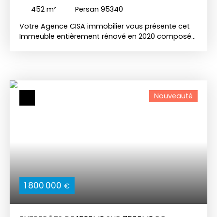
452
m²
Persan 95340
Votre Agence CISA immobilier vous présente cet
Immeuble entièrement rénové en 2020 composé
de 15 appartements : - 14 appartements de type
F2 et 1 studio. Tous les diagnostiques ont été
effectué. DPE : D sur tous les appartements.
Actuellement loué : - 10 360€ / mois CC soit 10
060€ / mois HC - 124 320€ CC soit 120 720 HC / AN
Nouveauté
Pour plus d'informations n'hésitez pas à nous
contacter ! Nos partenaires financiers sont
également à votre disposition pour vous obtenir
des taux attractifs pour votre acquisition.
Guillaume FUDALY Agent commercial indépendant
inscrit au RSAC de Pontoise sous le numéro 903
502 888.
1 800 000
€