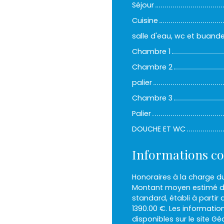
Séjour
Cuisine
salle d'eau, wc et buande
Chambre 1
Chambre 2
palier
Chambre 3
Palier
DOUCHE ET WC
Informations c
Honoraires à la charge du
Montant moyen estimé de
standard, établi à partir d
1390.00 €. Les informatio
disponibles sur le site Gé