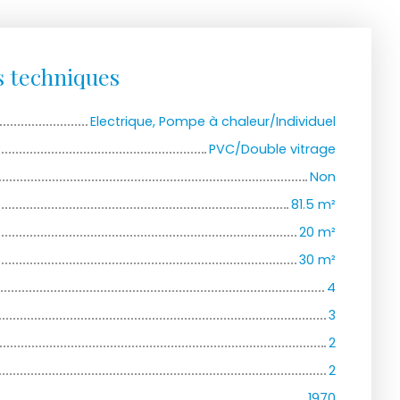
s techniques
Electrique, Pompe à chaleur/Individuel
PVC/Double vitrage
Non
81.5
m²
20
m²
30
m²
4
3
2
2
1970