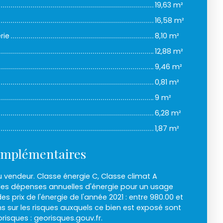
19,63 m²
16,58 m²
rie
8,10 m²
12,88 m²
9,46 m²
0,81 m²
9 m²
6,28 m²
1,87 m²
omplémentaires
 vendeur. Classe énergie C, Classe climat A
s dépenses annuelles d'énergie pour un usage
es prix de l'énergie de l'année 2021 : entre 980.00 et
ns sur les risques auxquels ce bien est exposé sont
orisques : georisques.gouv.fr.