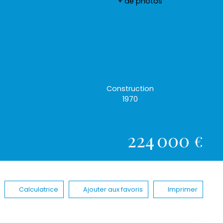
+ de photos
Construction
1970
224 000
€
Calculatrice
Ajouter aux favoris
Imprimer