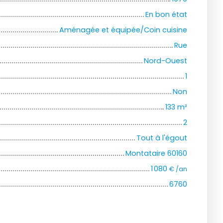
En bon état
Aménagée et équipée/Coin cuisine
Rue
Nord-Ouest
1
Non
133
m²
2
Tout à l'égout
Montataire 60160
1 080
€ /an
6760