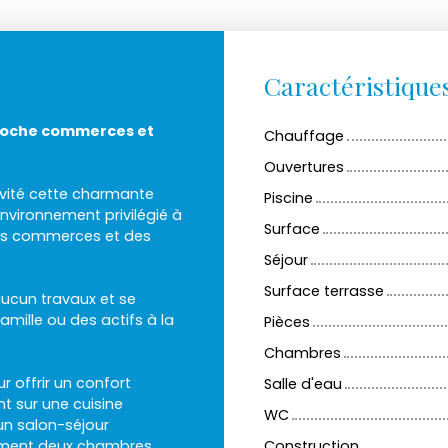
Caractéristique
Proche commerces et
Chauffage
Ouvertures
ivité cette charmante
Piscine
environnement privilégié à
Surface
es commerces et des
Séjour
Surface terrasse
aucun travaux et se
mille ou des actifs à la
Pièces
Chambres
 offrir un confort
Salle d'eau
nt sur une cuisine
WC
un salon-séjour
ement deux chambres
Construction