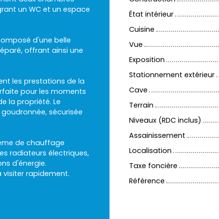
égrant un WC et un espace
État intérieur
Cuisine
t composé d'une belle
Vue
paré, offrant ainsi une
Exposition
Stationnement extérieur
t les prestations de la
Cave
arfaite pour les moments
e la propriété. Le
Terrain
g goudronnée, sécurisée
Niveaux (RDC inclus)
Assainissement
stème de chauffage
Localisation
es radiateurs électriques,
ns d'énergie.
Taxe foncière
visiter rapidement.
Référence