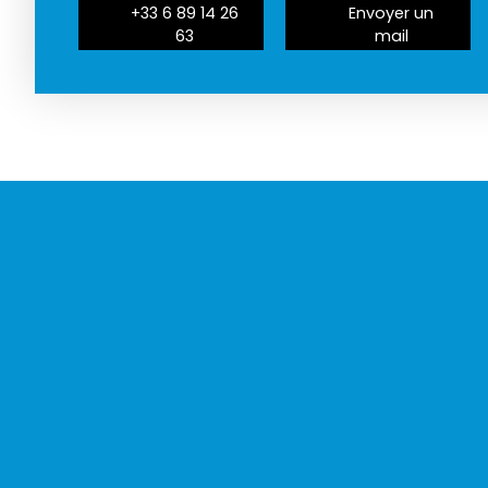
+33 6 89 14 26
Envoyer un
63
mail