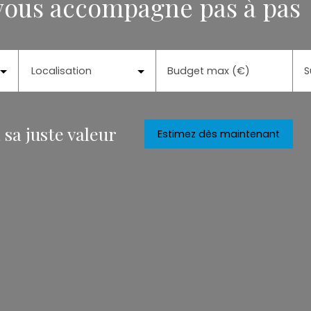
 vous accompagne pas à pas
Localisation
Budget max (€)
S
 sa juste valeur
Estimez dès maintenant