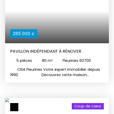
285 000
€
PAVILLON INDÉPENDANT À RÉNOVER
5
pièces
80
m²
Fleurines 60700
CISA Fleurines Votre expert immobilier depuis
1990 Découvrez cette maison
traditionnelle à rénover, prête à s'ouvrir à une
nouvelle vie Une maison qui respire
l'histoire et le potentiel Imaginez-vous
franchir le seuil de cette charmante maison
traditionnelle. Avec ses 80 m² de surface
Coup de cœur
habitable, cette demeure est une toile blanche
prête à être transformée. Située sur un terrain de