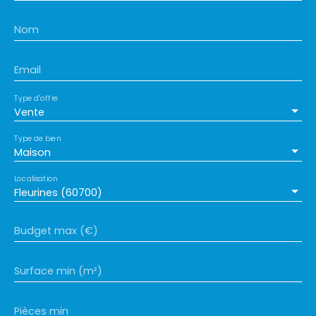
nouveau nid douillet. Contactez-nous pour une
offrant ainsi un équilibre parfait entre tranquillité
visite et laissez-vous séduire par son charme
et accessibilité. Contactez-nous dès aujourd'hui
Nom
intemporel.
pour visiter cette perle rare ! CISA
Fleurines - Votre partenaire immobilier depuis 1990
Email
Tél. : 03. 44. 54. 92. 93 Email :
fleurines@cisa60. fr
Type d'offre
Vente
Type de bien
Maison
Localisation
Fleurines (60700)
Budget max (€)
Surface min (m²)
Pièces min