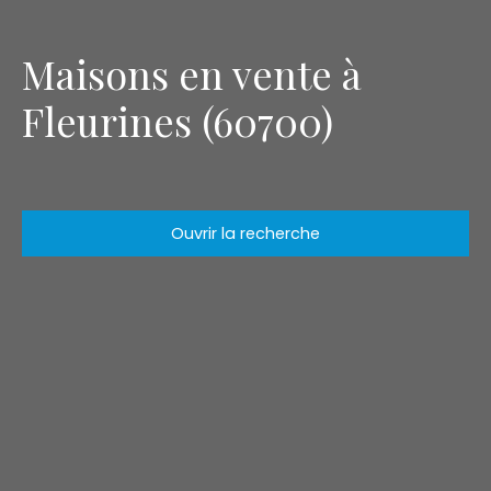
Maisons en vente à
Fleurines (60700)
Ouvrir la recherche
Type d'offre
Vente
Type de bien
Maison
Localisation
Fleurines (60700)
Budget max (€)