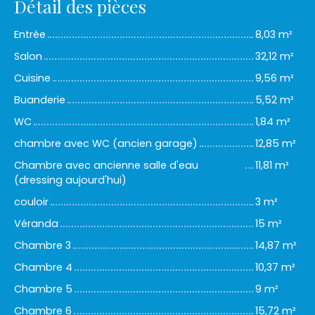
Détail des pièces
Entrée
8,03 m²
Salon
32,12 m²
Cuisine
9,56 m²
Buanderie
5,52 m²
WC
1,84 m²
chambre avec WC (ancien garage)
12,85 m²
Chambre avec ancienne salle d'eau
11,81 m²
(dressing aujourd'hui)
couloir
3 m²
Véranda
15 m²
Chambre 3
14,87 m²
Chambre 4
10,37 m²
Chambre 5
9 m²
Chambre 6
15,72 m²