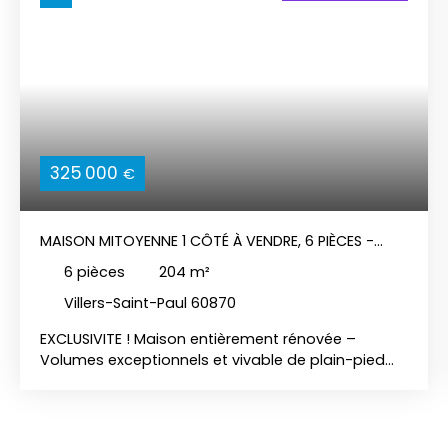
325 000
€
MAISON MITOYENNE 1 CÔTÉ À VENDRE, 6 PIÈCES -
VILLERS-SAINT-PAUL 60870
6
pièces
204
m²
Villers-Saint-Paul 60870
EXCLUSIVITE ! Maison entièrement rénovée –
Volumes exceptionnels et vivable de plain-pied
Découvrez cette magnifique maison mitoyenne
d'un côté, entièrement rénovée avec soin, offrant
de belles prestations, des volumes généreux et un
confort de vie remarquable sur une parcelle de