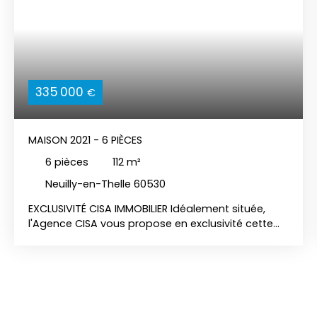
335 000
€
MAISON 2021 - 6 PIÈCES
6
pièces
112
m²
Neuilly-en-Thelle 60530
EXCLUSIVITÉ CISA IMMOBILIER Idéalement située,
l'Agence CISA vous propose en exclusivité cette
magnifique maison traditionnelle construite en
2021, alliant confort moderne et prestations de
qualité. Rez-de-chaussée : Dès l'entrée, vous êtes
accueillis par un vaste séjour-cuisine lumineux de
48 m², véritable cœur de la maison, parfait pour
recevoir famille et amis. Une buanderie équipée