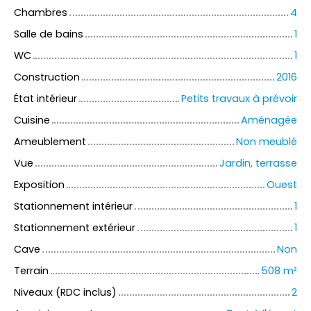
Chambres
4
Salle de bains
1
WC
1
Construction
2016
État intérieur
Petits travaux à prévoir
Cuisine
Aménagée
Ameublement
Non meublé
Vue
Jardin, terrasse
Exposition
Ouest
Stationnement intérieur
1
Stationnement extérieur
1
Cave
Non
Terrain
508
m²
Niveaux (RDC inclus)
2