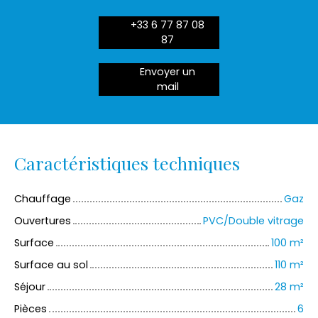
+33 6 77 87 08
87
Envoyer un
mail
Caractéristiques techniques
Chauffage
Gaz
Ouvertures
PVC/Double vitrage
Surface
100
m²
Surface au sol
110
m²
Séjour
28
m²
Pièces
6