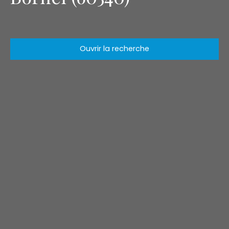
Ouvrir la recherche
Type d'offre
Vente
Type de bien
Maison
Localisation
Bornel (60540)
Budget max (€)
Surface min (m²)