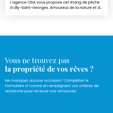
L'agence CISA vous propose cet étang de pêche
à Ully-Saint-Georges. Amoureux de la nature et de
la pêche, laissez-vous séduire par cette
magnifique parcelle de 1 hectare, dans un cadre
paisible et préservé. L'étang est riche en poissons :
carpes, gardons, brèmes, tanches, perches et
brochets, offrant un véritable paradis pour les
passionnés de pêche. ✨ Les atouts de la parcelle :
1. 000 m2 d'étang avec accès facile en voiture.
Pas d'eau, pas d'électricité, et pas clôturé. 💰 Prix :
47 000 €
Vous ne trouvez pas
la propriété de vos rêves ?
Ne manquez aucune occasion ! Complétez le
formulaire ci-contre en renseignant vos critères de
recherche pour recevoir nos annonces.