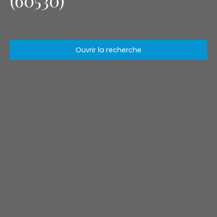
(60530)
Ouvrir la recherche
Type d'offre
Vente
Type de bien
Terrain
Localisation
Neuilly-en-Thelle (60530)
Budget max (€)
Surface min (m²)