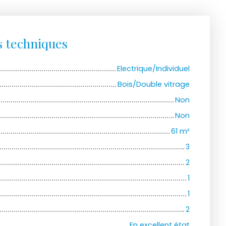
s techniques
Electrique/Individuel
Bois/Double vitrage
Non
Non
61
m²
3
2
1
1
2
En excellent état