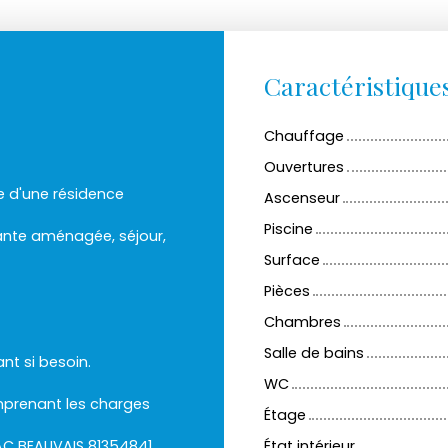
Caractéristique
Chauffage
Ouvertures
e d'une résidence
Ascenseur
Piscine
ante aménagée, séjour,
Surface
Pièces
Chambres
Salle de bains
nt si besoin.
WC
mprenant les charges
Étage
AC BEAUVAIS 81354841
État intérieur