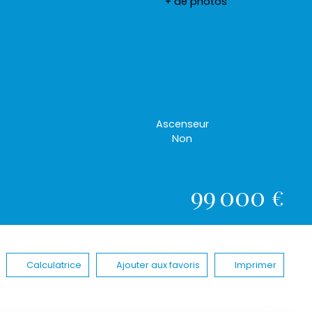
+ de photos
Ascenseur
Non
99 000
€
Calculatrice
Ajouter aux favoris
Imprimer