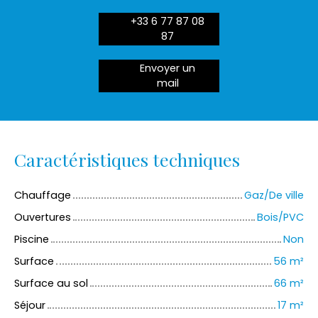
+33 6 77 87 08
87
Envoyer un
mail
Caractéristiques techniques
Chauffage
Gaz/De ville
Ouvertures
Bois/PVC
Piscine
Non
Surface
56
m²
Surface au sol
66
m²
Séjour
17
m²