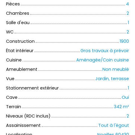
Pièces
4
Chambres
2
Salle d'eau
1
WC
2
Construction
1900
État intérieur
Gros travaux à prévoir
Cuisine
Aménagée/Coin cuisine
Ameublement
Non meublé
Vue
Jardin, terrasse
Stationnement extérieur
1
Cave
Oui
Terrain
342
m²
Niveaux (RDC inclus)
2
Assainissement
Tout à l'égout
Localisation
Noailles 60430