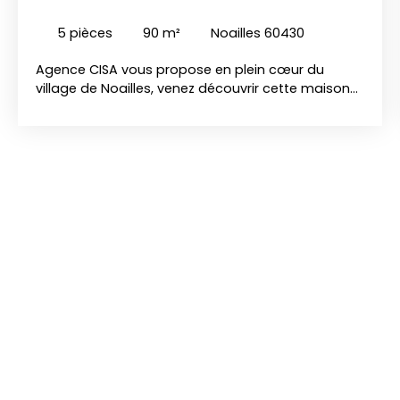
AVEC ENTREPÔT 170 M²
5
pièces
90
m²
Noailles 60430
Agence CISA vous propose en plein cœur du
village de Noailles, venez découvrir cette maison
pleine de cachet et de potentiel, idéale aussi bien
pour un projet familial que pour une activité
professionnelle. Au rez-de-chaussée, la maison
s'articule autour d'une entrée lumineuse donnant
sur un séjour et une salle à manger. La cuisine,
ouvre directement sur l'extérieur — parfait pour
profiter des beaux jours. Une chambre, une salle
de bains et des WC complètent ce niveau. À
l'étage, un palier dessert une seconde chambre
ainsi qu'un bureau. Deux greniers, l'un de 21 m² et
l'autre de 10 m², n'attendent plus que votre
imagination pour être transformés en chambres
supplémentaires, suite parentale ou espace de
loisirs. La maison repose sur deux caves, dont
l'une accueille la chaudière, la cuve à fioul et le
ballon d'eau chaude. La toiture a été entièrement