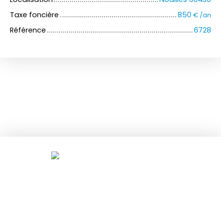
Taxe foncière
850
€ /an
Référence
6728