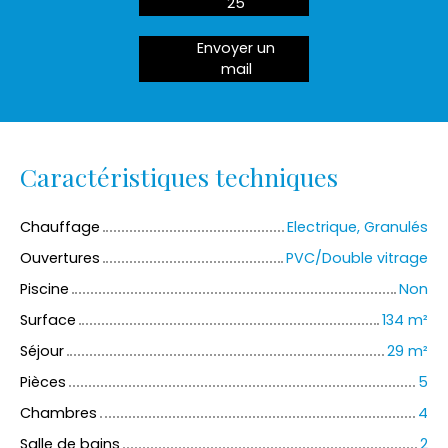
25
Envoyer un
mail
Caractéristiques techniques
Chauffage
Electrique, Granulés
Ouvertures
PVC/Double vitrage
Piscine
Non
Surface
134
m²
Séjour
29
m²
Pièces
5
Chambres
4
Salle de bains
2