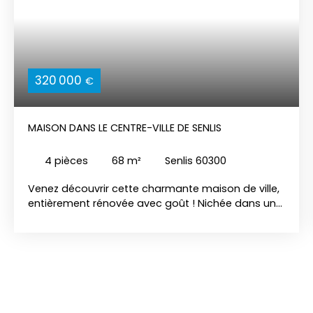
320 000
€
MAISON DANS LE CENTRE-VILLE DE SENLIS
4
pièces
68
m²
Senlis 60300
Venez découvrir cette charmante maison de ville,
entièrement rénovée avec goût ! Nichée dans une
rue paisible, au cœur du centre historique de
Senlis, cette maison est un véritable bijou.
Caractéristiques de la Maison : - Séjour lumineux :
Profitez d'un espace de vie chaleureux, agrémenté
d'une cheminée et de poutres apparentes qui
ajoutent du caractère. - Cuisine moderne : Bien
équipée, elle saura ravir les amateurs de cuisine. -