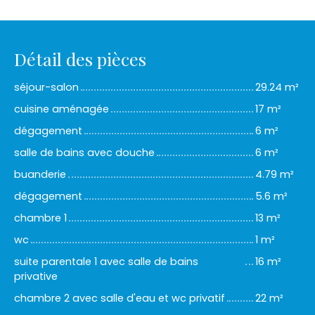
Détail des pièces
séjour-salon
29.24 m²
cuisine aménagée
17 m²
dégagement
6 m²
salle de bains avec douche
6 m²
buanderie
4.79 m²
dégagement
5.6 m²
chambre 1
13 m²
wc
1 m²
suite parentale 1 avec salle de bains
16 m²
privative
chambre 2 avec salle d'eau et wc privatif
22 m²